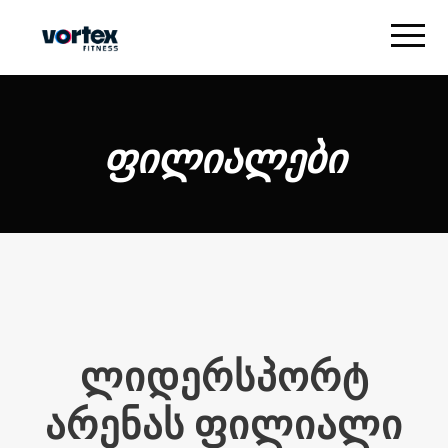
ᲤᲘᲚᲘᲐᲚᲔᲑᲘ
ლიდერსპორტ
არენას ფილიალი